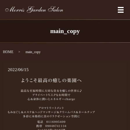
メ
main_copy
HOME
main_copy
2022/06/15