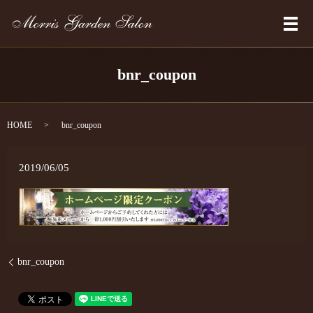
メ
bnr_coupon
HOME
bnr_coupon
2019/06/05
bnr_coupon