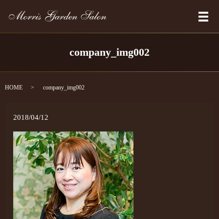
メ
company_img002
HOME
company_img002
2018/04/12