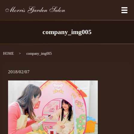
メ
company_img005
HOME
company_img005
2018/02/07