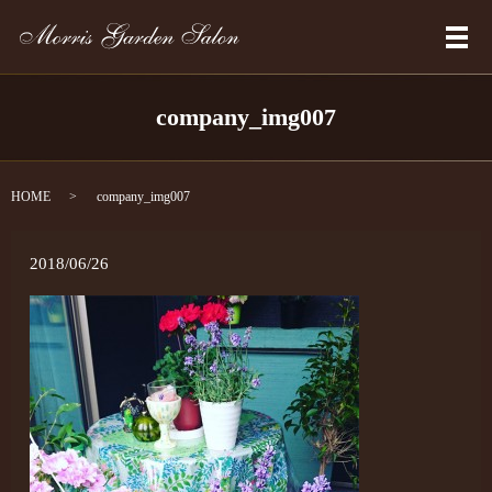
メ
company_img007
HOME
company_img007
2018/06/26