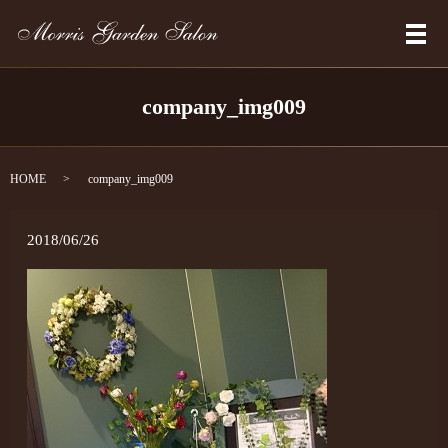
メ
company_img009
HOME
company_img009
2018/06/26