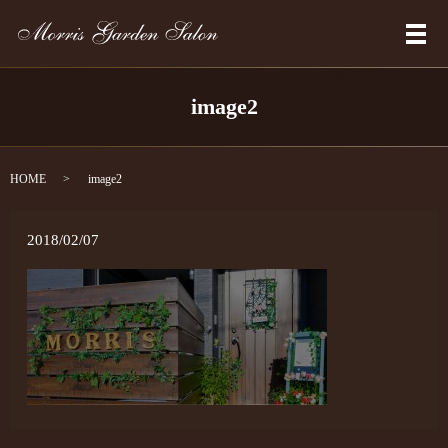
メ
image2
HOME
image2
2018/02/07