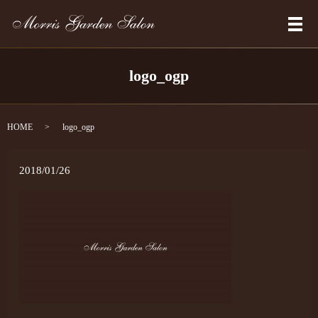
メ
logo_ogp
HOME
logo_ogp
2018/01/26