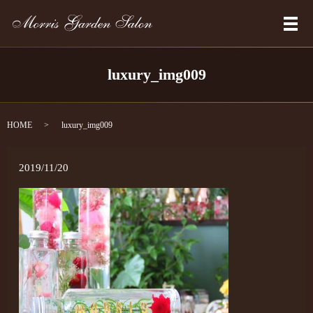
メ
luxury_img009
HOME
luxury_img009
2019/11/20