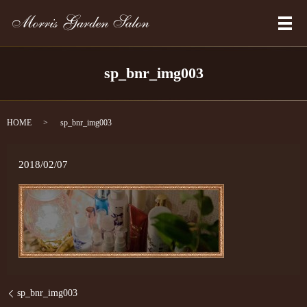
メ
sp_bnr_img003
HOME
sp_bnr_img003
2018/02/07
sp_bnr_img003