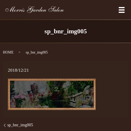
メ
sp_bnr_img005
HOME
sp_bnr_img005
2018/12/21
sp_bnr_img005