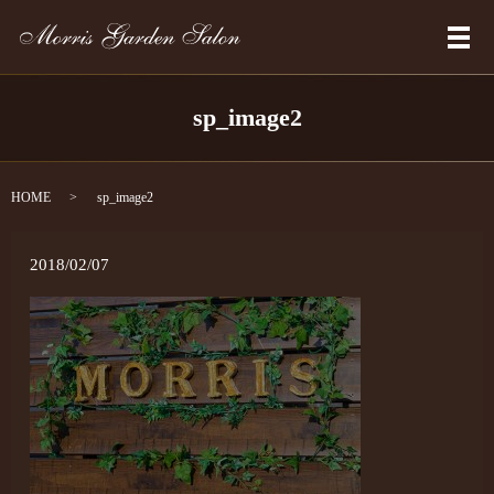
メ
sp_image2
HOME
sp_image2
2018/02/07